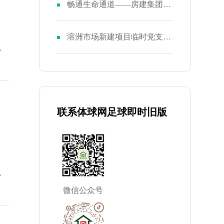
统的通知
次党员大会
次职代会暨第八届二次股东大
畅通生命通道——房建集团召
会
开“安全生产月”活动动员大会
溶洲市场新建项目临时党支部
举行成立仪式
联系体球网足球即时旧版
微信公众号