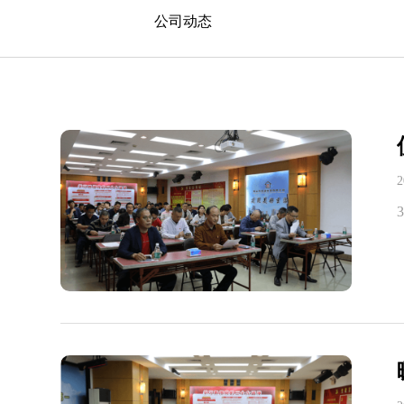
公司动态
2