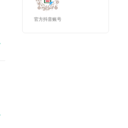
巡
官方抖音账号
董
）
套
6