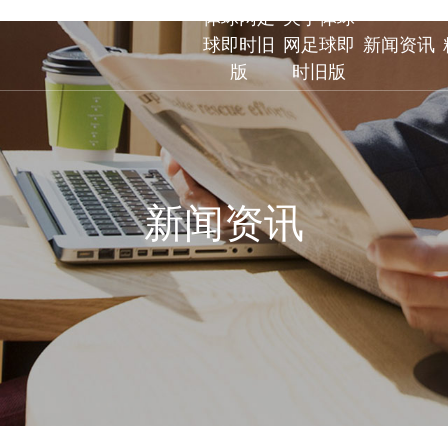
体球网足
关于体球
球即时旧
网足球即
新闻资讯
版
时旧版
新闻资讯