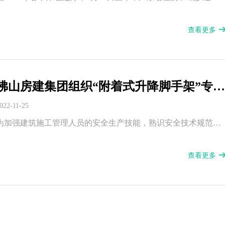
厅党组成员、总工程师陈天翼，广东省住房城乡建设工会主席肖
送文，佛山市住房和城乡建设局副局长张伍等省、市、区领导一
查看更多
行到我司仁寿寺项目施工现场进行节前慰问并致以节日祝福。
佛山房建集团组织“附着式升降脚手架”专
学习活动
022-11-25
为加强建筑施工管理人员的安全生产技能，熟识安全技术规范、
规程，集团公司质安部组织了一期建筑施工“附着式升降脚手
架”检查专项学习活动。
查看更多