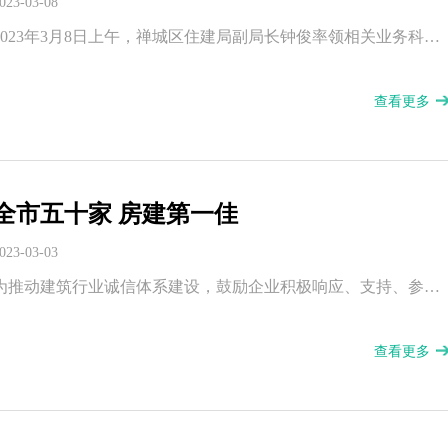
023-03-08
2023年3月8日上午，禅城区住建局副局长钟俊率领相关业务科室
负责人到我司开展暖春暖企指导，了解我司目前在企业经营与发
展方面所面临难点、痛点、堵点，听取我司的想法和诉求。
查看更多
全市五十家 房建第一佳
023-03-03
为推动建筑行业诚信体系建设，鼓励企业积极响应、支持、参与
行业发展工作，佛山市建筑业协会举办“履行义务五十佳会员”评
选活动，我司荣获2022年度“履行义务五十佳会员”第一名。
查看更多