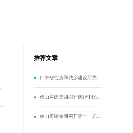
行业资讯
十
推荐文章
神
广东省住房和城乡建设厅关于
房屋市政工程施工工地塔式起
佛山房建集团召开庆祝中国共
重机全面安装使用安全监控系
产党成立103周年暨第八届二
佛山房建集团召开第十一届二
访