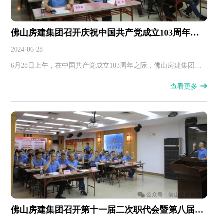
佛山房建集团召开庆祝中国共产党成立103周年暨
第八届二次党员大会
2024-06-28
6月28日上午，在中国共产党成立103周年之际，佛山房建集团党
委召开第八届二次党员大会，总结2023年度党委工作，表彰年度
查看更多
先进，并开展党纪学习教育工作。
佛山房建集团召开第十一届二次职代会暨第八届二