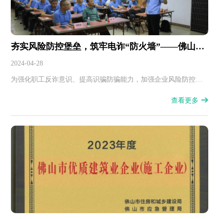
夯实风险防控堡垒，筑牢电诈“防火墙”——佛山房
建举办企业风险防控和反诈宣传法律讲座
2024-04-28
为强化职工反诈意识、提高识骗防骗能力，加强企业风险防控能
力、提升合规管理水平，日前我司举办了企业风险防控和反诈宣
查看更多
传法律讲座，特别邀请了佛山市公安局刑警支队第五大队副大队
长曾焕威和佛山市反诈骗中心黄绍斐警长进行授课。