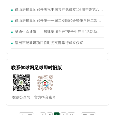
式起重机全面安装使用安全监控系统的通知
佛山房建集团召开庆祝中国共产党成立103周年暨第八届
二次党员大会
佛山房建集团召开第十一届二次职代会暨第八届二次股
东大会
畅通生命通道——房建集团召开“安全生产月”活动动员
大会
溶洲市场新建项目临时党支部举行成立仪式
联系体球网足球即时旧版
微信公众号
官方抖音账号