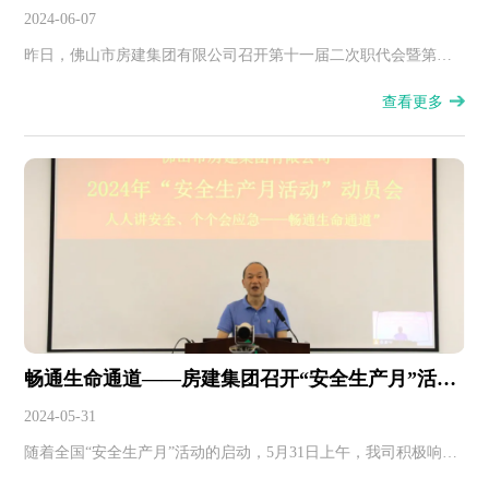
次股东大会
2024-06-07
昨日，佛山市房建集团有限公司召开第十一届二次职代会暨第八
届二次股东大会。
查看更多
畅通生命通道——房建集团召开“安全生产月”活动
动员大会
2024-05-31
​随着全国“安全生产月”活动的启动，5月31日上午，我司积极响应
号召，召开了“安全生产月”活动动员大会。