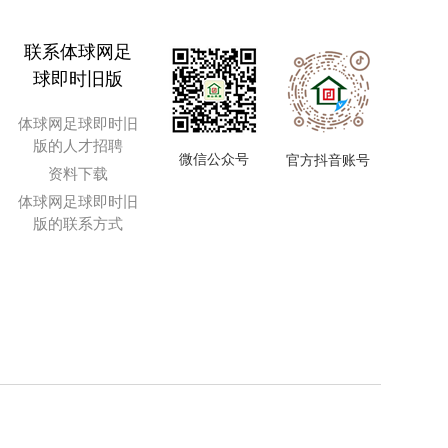
联系体球网足
球即时旧版
体球网足球即时旧
版的人才招聘
微信公众号
官方抖音账号
资料下载
体球网足球即时旧
版的联系方式