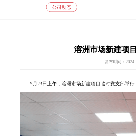
公司动态
溶洲市场新建项
发布时间：2024-05
5月23日上午，溶洲市场新建项目临时党支部举