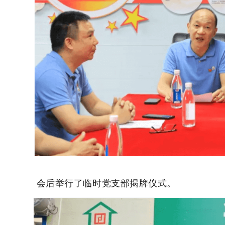
会后举行了临时党支部揭牌仪式。