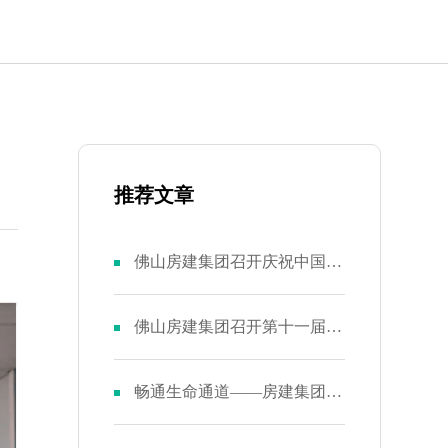
行业资讯
推荐文章
佛山房建集团召开庆祝中国共
产党成立103周年暨第八届二
佛山房建集团召开第十一届二
次党员大会
次职代会暨第八届二次股东大
畅通生命通道——房建集团召