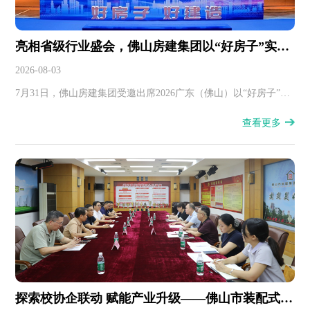
亮相省级行业盛会，佛山房建集团以“好房子”实践
助力建筑业高质量发展
2026-08-03
7月31日，佛山房建集团受邀出席2026广东（佛山）以“好房子”建
设推动建筑业高质量发展大会暨观摩交流活动。
查看更多
探索校协企联动 赋能产业升级——佛山市装配式建