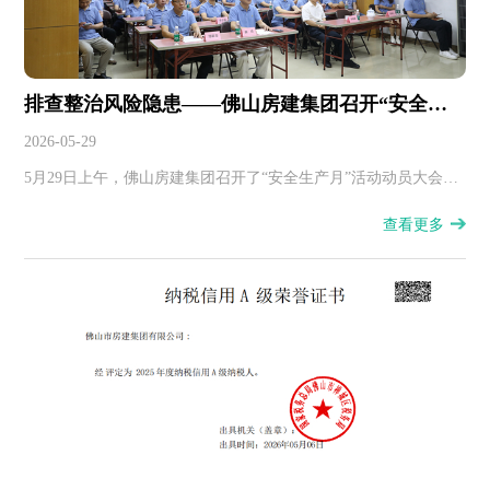
排查整治风险隐患——佛山房建集团召开“安全生
产月”活动动员大会
2026-05-29
5月29日上午，佛山房建集团召开了“安全生产月”活动动员大会，
100多名相关人员参会。
查看更多