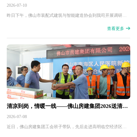
筑与智能建造协会走访佛山房建集团
2026-07-10
昨日下午，佛山市装配式建筑与智能建造协会到我司开展调研交
流，深入了解公司发展近况，倾听行业一线的实践思考与建议，
查看更多
进一步深化协会与企业间的联动纽带。
清凉到岗，情暖一线——佛山房建集团2026送清凉
活动
2026-07-08
近日，佛山房建集团工会班子带队，先后走进高明临空经济区高
中项目、莲塘村沙涌工业地块项目、南海区人民医院医防中心项