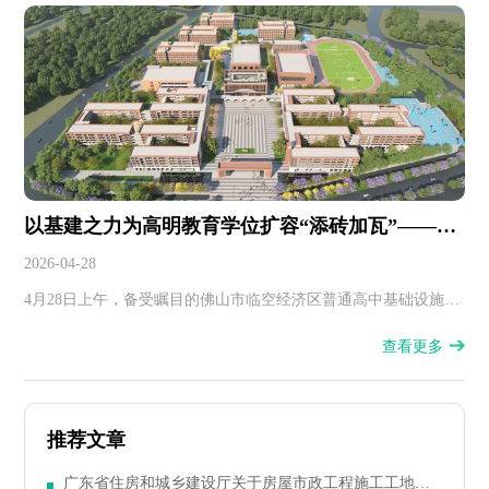
以基建之力为高明教育学位扩容“添砖加瓦”——佛
山房建集团承建的临空经济区高中项目动工
2026-04-28
4月28日上午，备受瞩目的佛山市临空经济区普通高中基础设施建
设项目动工仪式盛大举行，佛山房建集团作为施工单位携手各方
查看更多
共同开启这一教育民生项目建设新征程。
推荐文章
广东省住房和城乡建设厅关于房屋市政工程施工工地塔