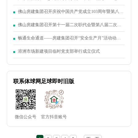
式起重机全面安装使用安全监控系统的通知
佛山房建集团召开庆祝中国共产党成立103周年暨第八届
二次党员大会
佛山房建集团召开第十一届二次职代会暨第八届二次股
东大会
畅通生命通道——房建集团召开“安全生产月”活动动员
大会
溶洲市场新建项目临时党支部举行成立仪式
联系体球网足球即时旧版
微信公众号
官方抖音账号