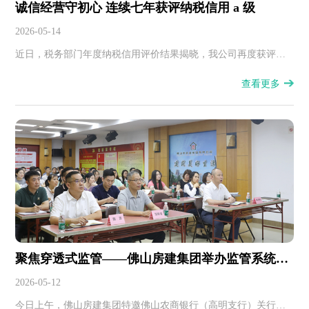
诚信经营守初心 连续七年获评纳税信用 a 级
2026-05-14
近日，税务部门年度纳税信用评价结果揭晓，我公司再度获评纳
税信用a级企业。
查看更多
聚焦穿透式监管——佛山房建集团举办监管系统专
题学习讲座
2026-05-12
今日上午，佛山房建集团特邀佛山农商银行（高明支行）关行长