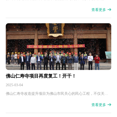
助力区域经济文化发展
查看更多
佛山仁寿寺项目再度复工！开干！
2025-03-04
佛山仁寿寺改造提升项目为佛山市民关心的民心工程，不仅关乎
历史传承，更承载着广大市民的文化记忆与情感寄托。历经重重
查看更多
困难，几经波折，终于再度复工。