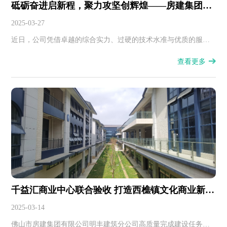
砥砺奋进启新程，聚力攻坚创辉煌——房建集团成
功中标20万㎡现代工业建设项目
2025-03-27
近日，公司凭借卓越的综合实力、过硬的技术水准与优质的服务
口碑，在众多竞争者中脱颖而出，成功中标“莲塘村沙涌工业片区
查看更多
地块开发项目（一期）”工程项目，合同金额达5亿元人民币！
千益汇商业中心联合验收 打造西樵镇文化商业新地
标
2025-03-14
佛山市房建集团有限公司明丰建筑分公司高质量完成建设任务，