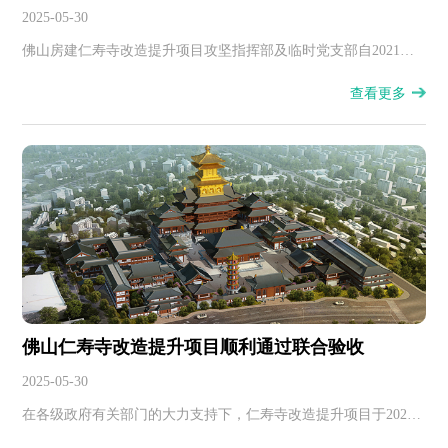
目已通过联合验收，攻坚指挥部与临时党支部完成
2025-05-30
使命
佛山房建仁寿寺改造提升项目攻坚指挥部及临时党支部自2021年2
月复工成立以来，历经4年3个月的艰苦奋战完成历史使命，为这
查看更多
一几经波折、历尽艰辛的攻坚历程画上圆满句号。
佛山仁寿寺改造提升项目顺利通过联合验收
2025-05-30
在各级政府有关部门的大力支持下，仁寿寺改造提升项目于2025
年5月28日上午顺利通过联合验收。