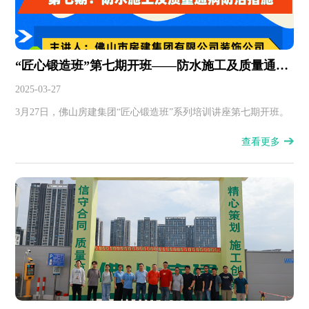
“匠心锻造班”第七期开班——防水施工及质量通病
防治措施
2025-03-27
3月27日，佛山房建集团“匠心锻造班”系列培训讲座第七期开班。
查看更多