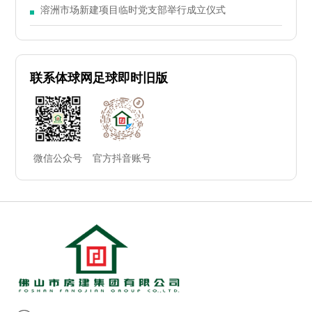
大会
溶洲市场新建项目临时党支部举行成立仪式
联系体球网足球即时旧版
微信公众号
官方抖音账号