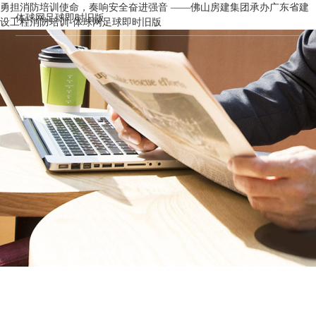
勇担消防培训使命，奏响安全奋进强音 ——佛山房建集团承办广东省建
体球网足球即时旧版
设工程消防培训-体球网足球即时旧版
新闻资讯