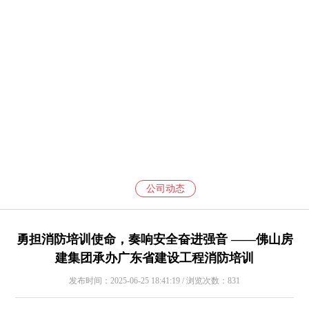
公司动态
勇担消防培训使命，奏响安全奋进强音 ——佛山房
建集团承办广东省建设工程消防培训
发布时间：2025-06-25 18:41:19 / 浏览次数：831