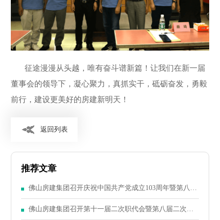
征途漫漫从头越，唯有奋斗谱新篇！让我们在新一届
董事会的领导下，凝心聚力，真抓实干，砥砺奋发，勇毅
前行，建设更美好的房建新明天！
返回列表
推荐文章
佛山房建集团召开庆祝中国共产党成立103周年暨第八届
二次党员大会
佛山房建集团召开第十一届二次职代会暨第八届二次股