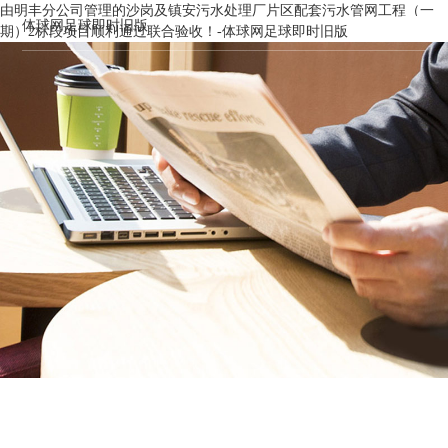
由明丰分公司管理的沙岗及镇安污水处理厂片区配套污水管网工程（一
体球网足球即时旧版
期）2标段项目顺利通过联合验收！-体球网足球即时旧版
新闻资讯