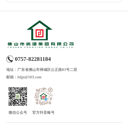
0757-82281184
地址：广东省佛山市禅城区公正路83号二层
邮箱：
fsfjjt@163.com
微信公众号
官方抖音账号