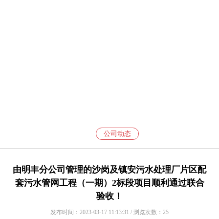
公司动态
由明丰分公司管理的沙岗及镇安污水处理厂片区配
套污水管网工程（一期）2标段项目顺利通过联合
验收！
发布时间：2023-03-17 11:13:31 / 浏览次数：25