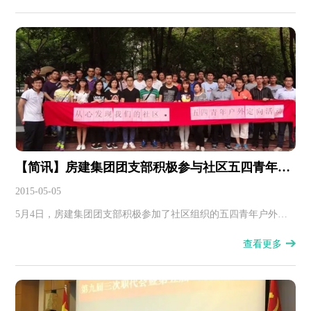
【简讯】房建集团团支部积极参与社区五四青年活
动
2015-05-05
5月4日，房建集团团支部积极参加了社区组织的五四青年户外定
向活动，现场气氛活跃。这次五四活动，丰富了青年员工的文体
查看更多
生活，锻炼了青年员工的团队协作能力，也进一步加强企业和社
区的沟通和联系，房建集团公司获得“支持社区共建活动‘最给力体
球网足球即时旧版的合作伙伴’”赞誉。