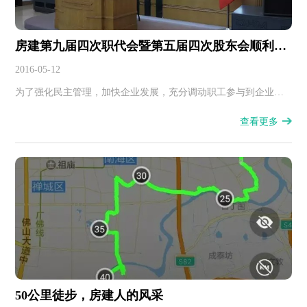
房建第九届四次职代会暨第五届四次股东会顺利召
开
2016-05-12
为了强化民主管理，加快企业发展，充分调动职工参与到企业发
展过程之中。2016年5月12日上午8:30于公司总部会场召开第九届
查看更多
四次职代会暨第五届四次股东会，听取审议公司2015年度《企业
工作报告》、《董事会报告》、《工会工作报告》、《监事会报
告》等;讨论职工代表提案及审议、表决《章程》、《年度红利分
配方案》等议案。
50公里徒步，房建人的风采