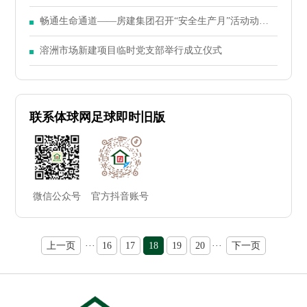
东大会
畅通生命通道——房建集团召开“安全生产月”活动动员
大会
溶洲市场新建项目临时党支部举行成立仪式
联系体球网足球即时旧版
微信公众号
官方抖音账号
上一页
···
16
17
18
19
20
···
下一页