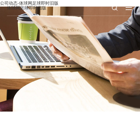
公司动态-体球网足球即时旧版
体球网足球即时旧版
新闻资讯