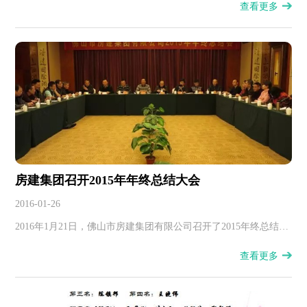
查看更多
康，工作顺利，万事如意!在新的一年里，我们将会更加努力，为
您提供更优质的服务!
房建集团召开2015年年终总结大会
2016-01-26
2016年1月21日，佛山市房建集团有限公司召开了2015年终总结大
会。集团领导、各部门、属下各单位负责人共40余人参加了此次
查看更多
大会。