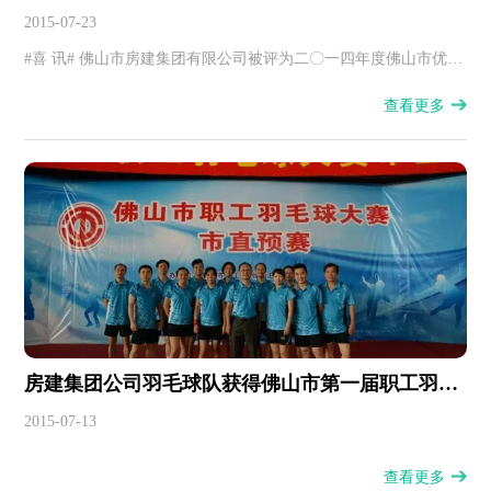
2015-07-23
#喜 讯# 佛山市房建集团有限公司被评为二〇一四年度佛山市优秀
施工企业。
查看更多
房建集团公司羽毛球队获得佛山市第一届职工羽毛
球大赛总决赛资格
2015-07-13
查看更多