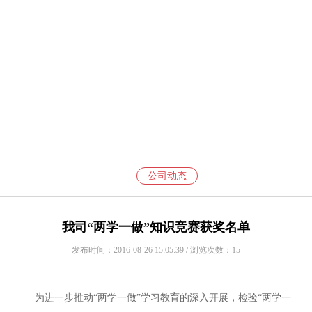
公司动态
我司“两学一做”知识竞赛获奖名单
发布时间：2016-08-26 15:05:39 / 浏览次数：15
为进一步推动“两学一做”学习教育的深入开展，检验“两学一