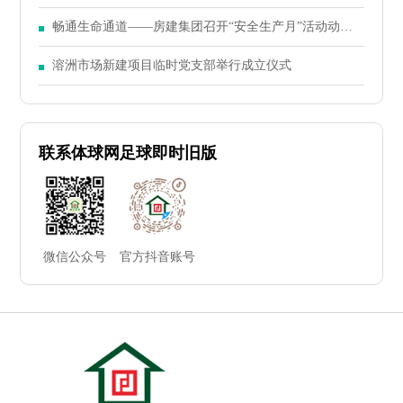
东大会
畅通生命通道——房建集团召开“安全生产月”活动动员
大会
溶洲市场新建项目临时党支部举行成立仪式
联系体球网足球即时旧版
微信公众号
官方抖音账号