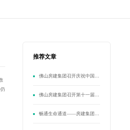
行业资讯
推荐文章
佛山房建集团召开庆祝中国共
数
但仍
产党成立103周年暨第八届二
佛山房建集团召开第十一届二
次党员大会
次职代会暨第八届二次股东大
畅通生命通道——房建集团召