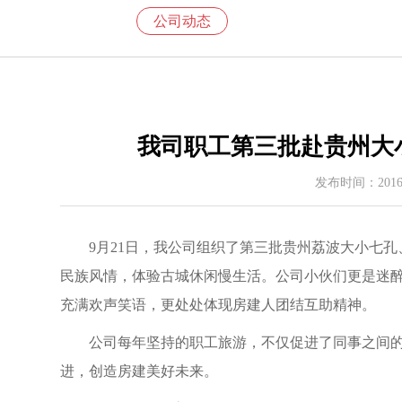
公司动态
我司职工第三批赴贵州大
发布时间：2016-0
9月21日，我公司组织了第三批贵州荔波大小七孔
民族风情，体验古城休闲慢生活。公司小伙们更是迷醉
充满欢声笑语，更处处体现房建人团结互助精神。
公司每年坚持的职工旅游，不仅促进了同事之间的
进，创造房建美好未来。