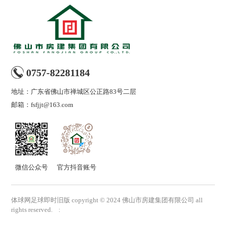
0757-82281184
地址：广东省佛山市禅城区公正路83号二层
邮箱：
fsfjjt@163.com
微信公众号
官方抖音账号
体球网足球即时旧版 copyright © 2024 佛山市房建集团有限公司 all
rights reserved. :