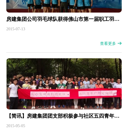
房建集团公司羽毛球队获得佛山市第一届职工羽毛
球大赛总决赛资格
2015-07-13
查看更多
【简讯】房建集团团支部积极参与社区五四青年活
动
2015-05-05