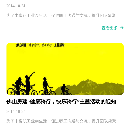
2014-10-31
为了丰富职工业余生活，促进职工沟通与交流，提升团队凝聚
力，增强职工的身体素质，更好地服务于本职工作。10月30日上
查看更多
午7:30，经过集团公司的精心组织，近150多名职工热烈响应，参
与了以“健康骑行，快乐骑行”为主题的单车大夫山寻宝的活动。
佛山房建“健康骑行，快乐骑行”主题活动的通知
2014-10-24
为了丰富职工业余生活，促进职工沟通与交流，提升团队凝聚
力，增强职工的身体素质，更好地服务于本职工作，我公司拟组