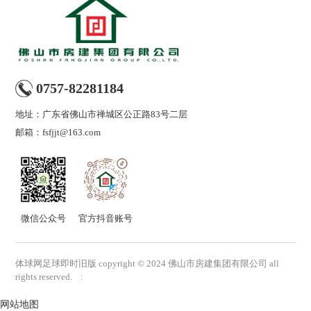
0757-82281184
地址：广东省佛山市禅城区公正路83号二层
邮箱：
fsfjjt@163.com
微信公众号
官方抖音账号
体球网足球即时旧版 copyright © 2024 佛山市房建集团有限公司 all
rights reserved. :
网站地图