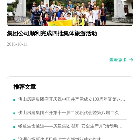
集团公司顺利完成四批集体旅游活动
2016-10-11
查看更多
推荐文章
佛山房建集团召开庆祝中国共产党成立103周年暨第八届
二次党员大会
佛山房建集团召开第十一届二次职代会暨第八届二次股
东大会
畅通生命通道——房建集团召开“安全生产月”活动动员
大会
溶洲市场新建项目临时党支部举行成立仪式