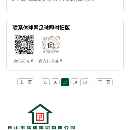
联系体球网足球即时旧版
微信公众号
官方抖音账号
上一页
···
15
16
17
18
19
···
下一页