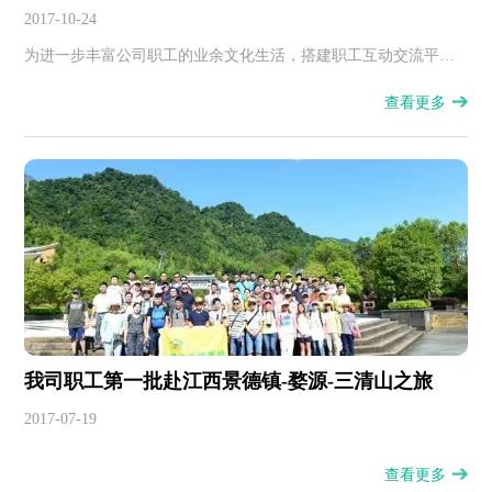
2017-10-24
为进一步丰富公司职工的业余文化生活，搭建职工互动交流平
台，营造和谐的体球网足球即时旧版的文化氛围。10月19日-20
查看更多
日，公司工会举办了2017年职工羽毛球赛，来自公司各部门、各
分司80多人次参加了比赛。
我司职工第一批赴江西景德镇-婺源-三清山之旅
2017-07-19
查看更多