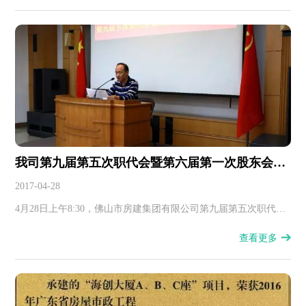
我司第九届第五次职代会暨第六届第一次股东会顺
利召开
2017-04-28
4月28日上午8:30，佛山市房建集团有限公司第九届第五次职代会
暨第六届第一次股东会在公司总部会场胜利召开。公司领导班
查看更多
子、股东代表及职工代表齐聚一堂，共谋公司发展大计。