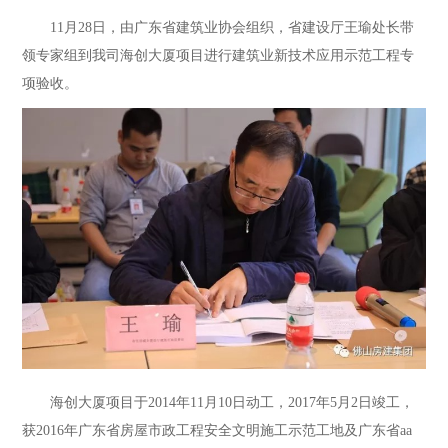
11月28日，由广东省建筑业协会组织，省建设厅王瑜处长带
领专家组到我司海创大厦项目进行建筑业新技术应用示范工程专
项验收。
海创大厦项目于2014年11月10日动工，2017年5月2日竣工，
获2016年广东省房屋市政工程安全文明施工示范工地及广东省aa