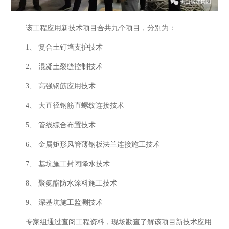
该工程应用新技术项目合共九个项目，分别为：
1、 复合土钉墙支护技术
2、 混凝土裂缝控制技术
3、 高强钢筋应用技术
4、 大直径钢筋直螺纹连接技术
5、 管线综合布置技术
6、 金属矩形风管薄钢板法兰连接施工技术
7、 基坑施工封闭降水技术
8、 聚氨酯防水涂料施工技术
9、 深基坑施工监测技术
专家组通过查阅工程资料，现场勘查了解该项目新技术应用