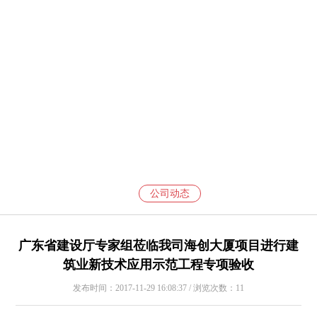
公司动态
广东省建设厅专家组莅临我司海创大厦项目进行建
筑业新技术应用示范工程专项验收
发布时间：2017-11-29 16:08:37 / 浏览次数：11