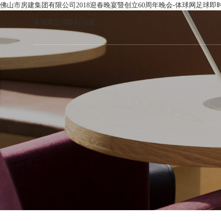
佛山市房建集团有限公司2018迎春晚宴暨创立60周年晚会-体球网足球即
体球网足球即时旧版