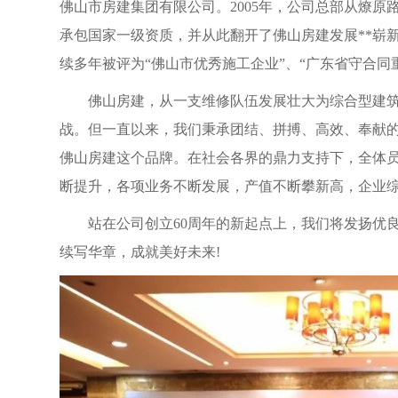
佛山市房建集团有限公司。2005年，公司总部从燎原路
承包国家一级资质，并从此翻开了佛山房建发展**崭
续多年被评为“佛山市优秀施工企业”、“广东省守合同
佛山房建，从一支维修队伍发展壮大为综合型建筑
战。但一直以来，我们秉承团结、拼搏、高效、奉献
佛山房建这个品牌。在社会各界的鼎力支持下，全体
断提升，各项业务不断发展，产值不断攀新高，企业
站在公司创立60周年的新起点上，我们将发扬优良
续写华章，成就美好未来!