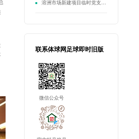
会
总
开“安全生产月”活动动员大会
溶洲市场新建项目临时党支部
连
举行成立仪式
造
联系体球网足球即时旧版
不
，
微信公众号