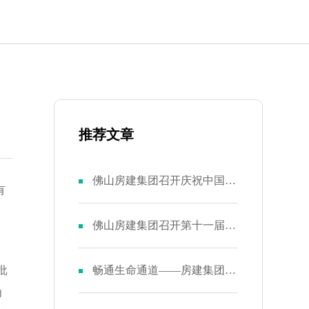
行业资讯
推荐文章
佛山房建集团召开庆祝中国共
有
产党成立103周年暨第八届二
佛山房建集团召开第十一届二
次党员大会
次职代会暨第八届二次股东大
批
畅通生命通道——房建集团召
为