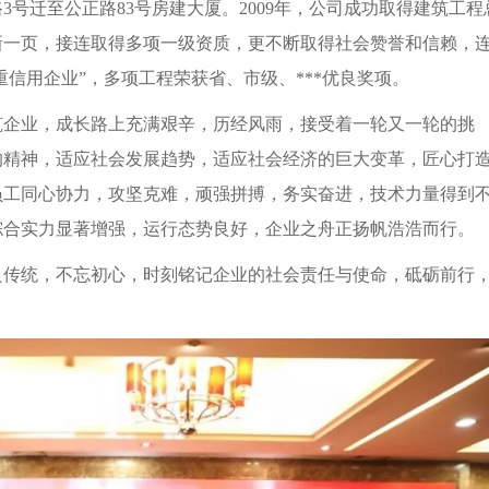
3号迁至公正路83号房建大厦。2009年，公司成功取得建筑工程
新一页，接连取得多项一级资质，更不断取得社会赞誉和信赖，
重信用企业”，多项工程荣获省、市级、***优良奖项。
企业，成长路上充满艰辛，历经风雨，接受着一轮又一轮的挑
的精神，适应社会发展趋势，适应社会经济的巨大变革，匠心打
员工同心协力，攻坚克难，顽强拼搏，务实奋进，技术力量得到
综合实力显著增强，运行态势良好，企业之舟正扬帆浩浩而行。
传统，不忘初心，时刻铭记企业的社会责任与使命，砥砺前行