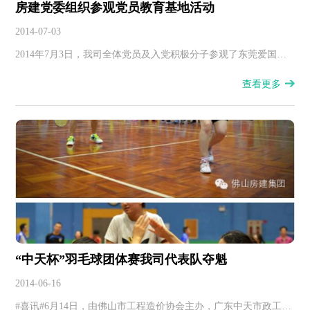
房建党委组织参观党员教育基地活动
2014-07-03
2014年7月3日，我司全体党员及入党积极分子参观了东莞爱国主
义教育基地——海战博物馆及威远炮台，并在参观现场的党旗下
查看更多
举行了庄严的新党员宣誓活动。
“中天杯”羽毛球团体赛我司代表队夺魁
2014-06-16
#喜讯#6月14日，由佛山市工程造价协会主办，广东中天市政工程