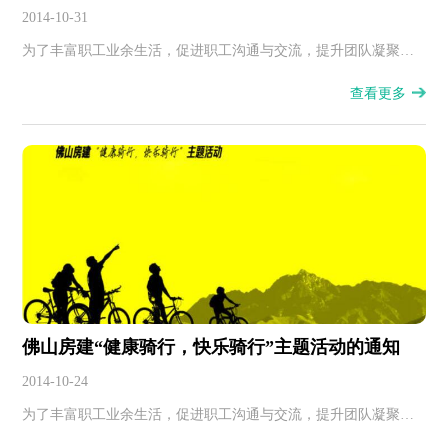
2014-10-31
为了丰富职工业余生活，促进职工沟通与交流，提升团队凝聚
力，增强职工的身体素质，更好地服务于本职工作。10月30日上
查看更多
午7:30，经过集团公司的精心组织，近150多名职工热烈响应，参
与了以“健康骑行，快乐骑行”为主题的单车大夫山寻宝的活动。
佛山房建“健康骑行，快乐骑行”主题活动的通知
2014-10-24
为了丰富职工业余生活，促进职工沟通与交流，提升团队凝聚
力，增强职工的身体素质，更好地服务于本职工作，我公司拟组