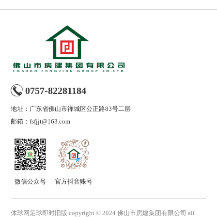
0757-82281184
地址：广东省佛山市禅城区公正路83号二层
邮箱：
fsfjjt@163.com
微信公众号
官方抖音账号
体球网足球即时旧版 copyright © 2024 佛山市房建集团有限公司 all