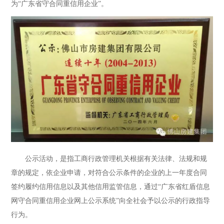
为“广东省守合同重信用企业”。
公示活动，是指工商行政管理机关根据有关法律、法规和规
章的规定，依企业申请，对符合公示条件的企业的上一年度合同
签约履约信用信息以及其他信用监管信息，通过“广东省红盾信息
网守合同重信用企业网上公示系统”向全社会予以公示的行政指导
行为。