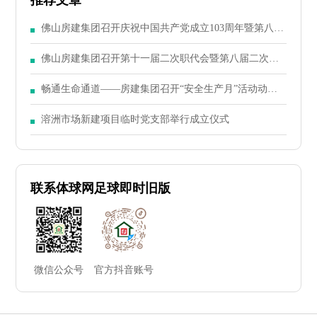
推荐文章
佛山房建集团召开庆祝中国共产党成立103周年暨第八届
二次党员大会
佛山房建集团召开第十一届二次职代会暨第八届二次股
东大会
畅通生命通道——房建集团召开“安全生产月”活动动员
大会
溶洲市场新建项目临时党支部举行成立仪式
联系体球网足球即时旧版
微信公众号
官方抖音账号