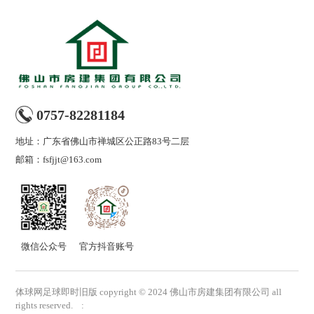
0757-82281184
地址：广东省佛山市禅城区公正路83号二层
邮箱：
fsfjjt@163.com
微信公众号
官方抖音账号
体球网足球即时旧版 copyright © 2024 佛山市房建集团有限公司 all
rights reserved. :