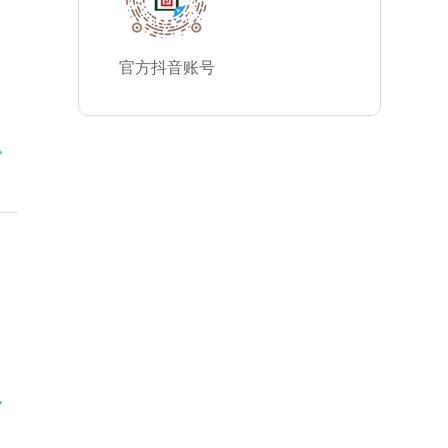
球
官方抖音账号
1