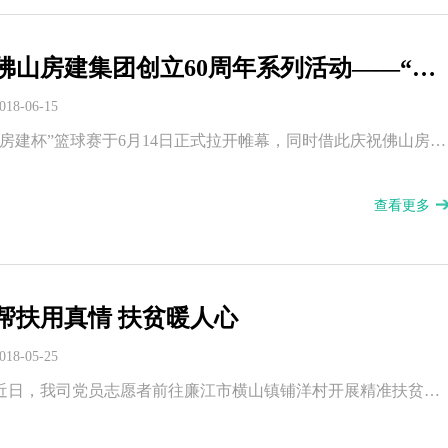
佛山房建集团创立60周年系列活动——“房
建杯”篮球赛
018-06-15
“房建杯”篮球赛于6月14日正式拉开帷幕，同时借此庆祝佛山房建
集团创立60周年。8支球队共16场比赛，强强对碰。
查看更多
帮扶用真情 扶贫暖人心
018-05-25
近日，我司党员志愿者前往廉江市横山镇铺洋村开展精准扶贫帮
扶活动。