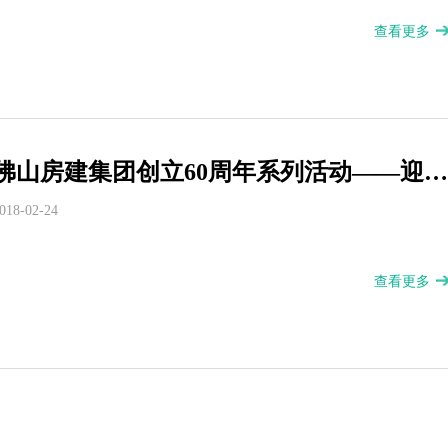
查看更多
佛山房建集团创立60周年系列活动——迎
篮球赛
018-02-24
查看更多