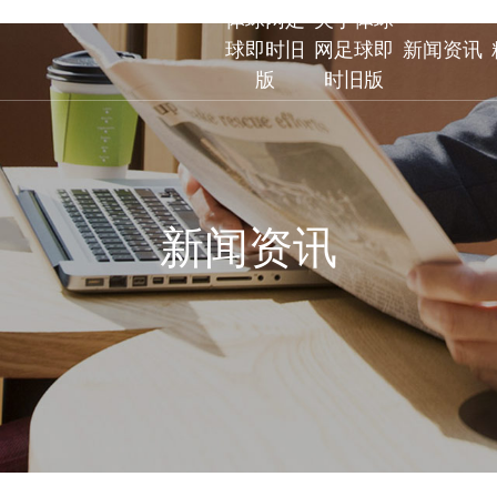
体球网足
关于体球
球即时旧
网足球即
新闻资讯
版
时旧版
新闻资讯