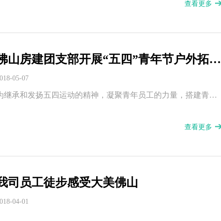
查看更多
佛山房建团支部开展“五四”青年节户外拓
活动
018-05-07
为继承和发扬五四运动的精神，凝聚青年员工的力量，搭建青年
员工沟通交流、展现自我的平台。在公司领导的支持下，5月4日,
公司团支部在深圳大鹏组织了为期一天的户外拓展活动，40多名
查看更多
青年团员踊跃参加。
我司员工徒步感受大美佛山
018-04-01