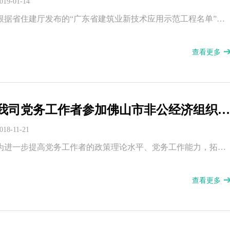
019-01-14
根据省住建厅发布的“广东省建筑业新技术应用示范工程名单”文
件通知，由我司承建的“佛禅网(挂)2013-001地块兆阳大厦工程” 
得“广东省建筑业新技术应用示范工程”荣誉。
查看更多
我司党务工作者参加佛山市非公经济组织
务骨干培训班
018-11-21
为进一步提高党务工作者的政策理论水平、党务工作能力，拓宽
思路视野，促进“堡垒型、服务型”党支部建设，11月20日，我司
各党支部共7名党务工作者参加了市非公经济组织举办的党务骨
查看更多
培训班。