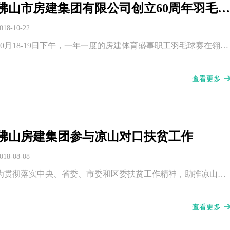
佛山市房建集团有限公司创立60周年羽毛
赛
018-10-22
10月18-19日下午，一年一度的房建体育盛事职工羽毛球赛在翎羽
羽毛馆成功举办，公司各单位及体球网足球即时旧版的合作伙伴
90多名健儿通过力量与速度的比拼一同欢庆房建集团创立60周
查看更多
年。
佛山房建集团参与凉山对口扶贫工作
018-08-08
为贯彻落实中央、省委、市委和区委扶贫工作精神，助推凉山精
准扶贫任务顺利完成，我司总经理何景辉在禅城区国土城建和水
务局常务副局长王培国同志等相关领导调研组的带领下，于7月3
查看更多
日至8月4日到凉山州考察对口扶贫工作。