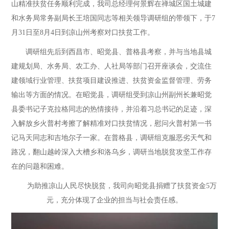
山精准扶贫任务顺利完成，我司总经理何景辉在禅城区国土城建
和水务局常务副局长王培国同志等相关领导调研组的带领下，于7
月31日至8月4日到凉山州考察对口扶贫工作。
调研组先后到西昌市、昭觉县、普格县考察，并与当地县城
建规划局、水务局、农工办、人社局等部门召开座谈会，交流住
建领域行业管理、扶贫项目建设推进、扶贫资金监督管理、劳务
输出等方面的情况。在昭觉县，调研组受到凉山州副州长兼昭觉
县委书记子克拉格同志的热情接待，并沿着习总书记的足迹，深
入解放乡火普村考擦了解精准对口扶贫情况，慰问火普村第一书
记马天同志和吉地尔子一家。在普格县，调研组克服恶劣天气和
路况，翻山越岭深入大槽乡和洛乌乡，调研当地脱贫攻坚工作存
在的问题和困难。
为助推凉山人民尽快脱贫，我司向昭觉县捐赠了扶贫资金5万
元，充分体现了企业的担当与社会责任感。