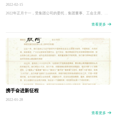
2022-02-15
2022年正月十一，受集团公司的委托，集团董事、工会主席、仁
寿寺改造提升项目临时党支部书记李冬敏带领部分党员同志，分
查看更多
别来到祖庙派出所、祖庙专职消防队给公安、消防人民卫士带去
新春的祝福，送上感谢信，并对他们表示衷心感谢和崇高敬意!
携手奋进新征程
2022-01-28
查看更多