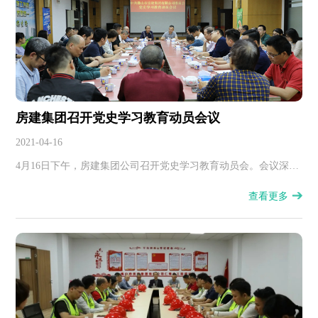
房建集团召开党史学习教育动员会议
2021-04-16
4月16日下午，房建集团公司召开党史学习教育动员会。会议深入
学习贯彻了习近平总书记的重要讲话精神，并对集团公司开展党
查看更多
史学习教育进行动员和部署。会上，党委书记、董事长颜琦作了
动员讲话。副书记、副董事长李少阮传达非公党委关于开展党史
学习教育动员大会精神，并与大家一起学习《红军长征初期的几
次重要会议》党史专题课。