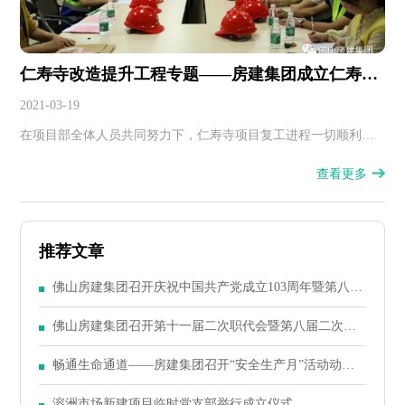
仁寿寺改造提升工程专题——房建集团成立仁寿寺
工程项目部临时党支部
2021-03-19
在项目部全体人员共同努力下，仁寿寺项目复工进程一切顺利，
已取得阶段性成果。为切实加快推进项目建设，房建集团党委在
查看更多
仁寿寺工程项目部成立临时党支部，让党员干部“亮身份、表态
度、见行动”，发挥党支部凝聚人心，促进生产的作用。
推荐文章
佛山房建集团召开庆祝中国共产党成立103周年暨第八届
二次党员大会
佛山房建集团召开第十一届二次职代会暨第八届二次股
东大会
畅通生命通道——房建集团召开“安全生产月”活动动员
大会
溶洲市场新建项目临时党支部举行成立仪式