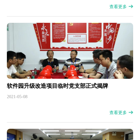
查看更多
软件园升级改造项目临时党支部正式揭牌
2021-05-08
查看更多