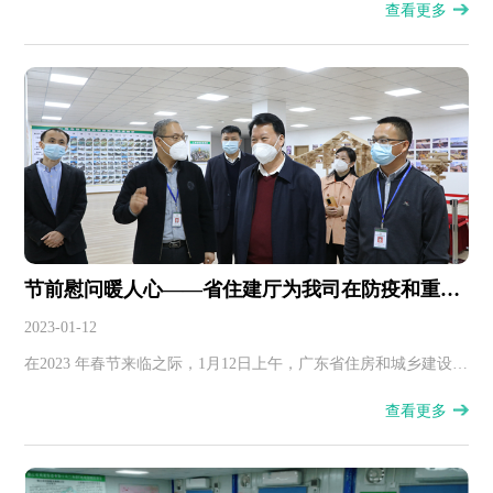
查看更多
实现高质量发展进行探讨。
节前慰问暖人心——省住建厅为我司在防疫和重点
工程建设作出突出贡献人员送上节日慰问
2023-01-12
在2023 年春节来临之际，1月12日上午，广东省住房和城乡建设厅
党组成员、总工程师陈天翼，广东省住房城乡建设工会主席肖送
查看更多
文，佛山市住房和城乡建设局副局长张伍等省、市、区领导一行
到我司仁寿寺项目施工现场进行节前慰问并致以节日祝福。