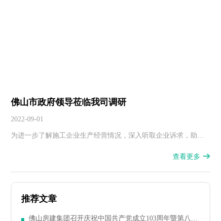
人到岗、现场布置、工期安排等项目复工情况作了详细的汇报，
并表示佛山房建在政府的带领下，定能克服困难，完成仁寿寺项
目的建设任务。
佛山市政府领导莅临我司调研
2022-09-01
为进一步了解施工企业生产经营情况，深入听取企业诉求，助推
本土企业高效发展，8月30日上午，市政府黄少文副市长一行来我
查看更多
司开展专题调研工作，市政府副秘书长、市信访局局长吴小庆，
市住建局、市人社局、区政府等部门负责人陪同调研。
推荐文章
佛山房建集团召开庆祝中国共产党成立103周年暨第八届