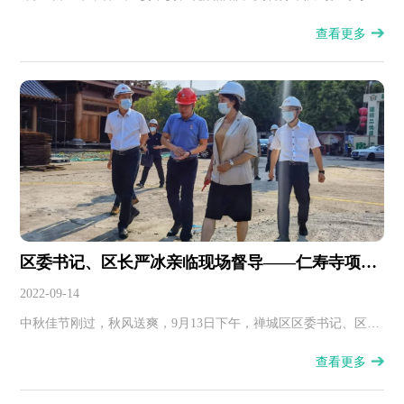
目工地调研，房建集团董事长颜琦、董事总经理邹辉銮陪同。
查看更多
区委书记、区长严冰亲临现场督导——仁寿寺项目
再度复工
2022-09-14
中秋佳节刚过，秋风送爽，9月13日下午，禅城区区委书记、区长
严冰到仁寿寺项目现场调研，副区长李溟、区住建局局长叶美
查看更多
平、区委区政府办公室主任肖映泽等一行陪同。在项目现场，佛
山房建集团董事总经理、仁寿寺项目总指挥邹辉銮向严书记就工