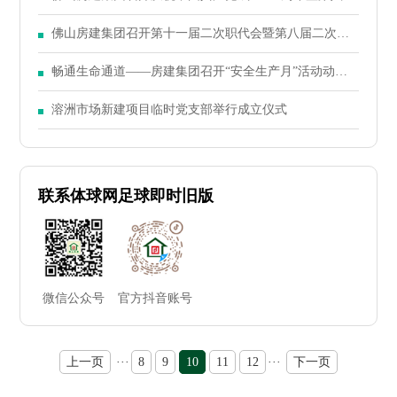
二次党员大会
佛山房建集团召开第十一届二次职代会暨第八届二次股
东大会
畅通生命通道——房建集团召开“安全生产月”活动动员
大会
溶洲市场新建项目临时党支部举行成立仪式
联系体球网足球即时旧版
微信公众号
官方抖音账号
上一页
···
8
9
10
11
12
···
下一页