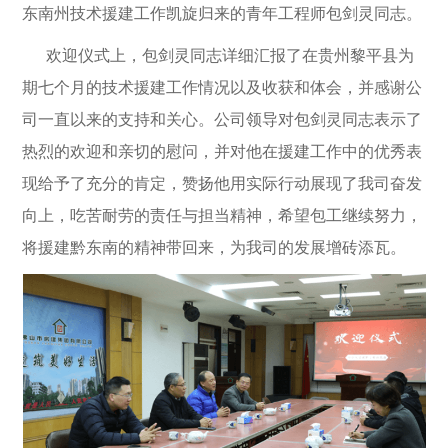
东南州技术援建工作凯旋归来的青年工程师包剑灵同志。
欢迎仪式上，包剑灵同志详细汇报了在贵州黎平县为
期七个月的技术援建工作情况以及收获和体会，并感谢公
司一直以来的支持和关心。公司领导对包剑灵同志表示了
热烈的欢迎和亲切的慰问，并对他在援建工作中的优秀表
现给予了充分的肯定，赞扬他用实际行动展现了我司奋发
向上，吃苦耐劳的责任与担当精神，希望包工继续努力，
将援建黔东南的精神带回来，为我司的发展增砖添瓦。