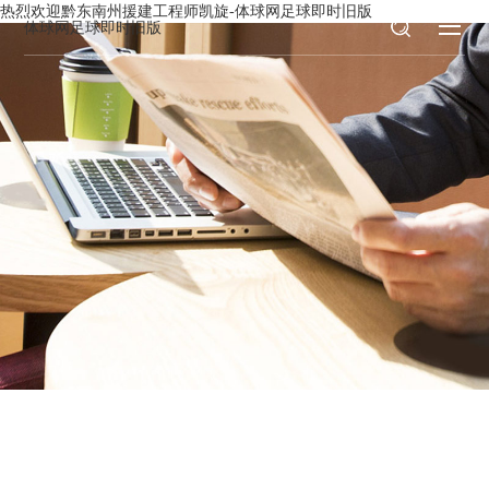
热烈欢迎黔东南州援建工程师凯旋-体球网足球即时旧版
体球网足球即时旧版
新闻资讯