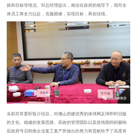
路和目标等情况。邹总经理提出，相信在政府的领导下，我司全
体员工将全力以赴，克服困难，实现目标，再创佳绩。
吴莉芬常委听取介绍后，对佛山房建优秀的体球网足球即时旧版
的文化、稳健的发展思路、高效的管理团队以及疫情期间积极响
应政府号召助推企业复工复产所做出的努力和贡献给予了高度肯