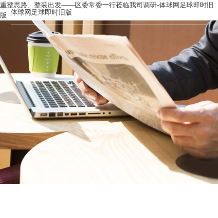
重整思路、整装出发——区委常委一行莅临我司调研-体球网足球即时旧
体球网足球即时旧版
版
新闻资讯