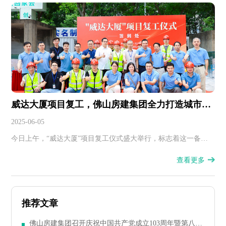
威达大厦项目复工，佛山房建集团全力打造城市新
地标
2025-06-05
今日上午，“威达大厦”项目复工仪式盛大举行，标志着这一备受
瞩目的地标项目正式重启。
查看更多
推荐文章
佛山房建集团召开庆祝中国共产党成立103周年暨第八届