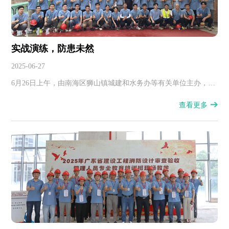
实战演练，防患未然
2025-06-27
6月26日上午，由南海区狮山镇城建和水务办等有关单位主办，广
东瑞谷建设有限公司和佛山市房建集团有限公司联合承办的应急
查看更多
救援演练在一汽大众铁路专用线项目配套用房一期工程工地现场
顺利举行。