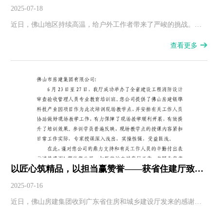
2025-07-18
近日，佛山地区持续高温，给户外工作者带来了严峻的挑战。佛
山市房建集团公司工会迅速行动，开展“夏日送清凉”活动。
查看更多
以匠心筑精品，以担当赢赞誉——获省住建厅致
谢，彰显民营建企标杆力量
2025-07-16
近日，佛山房建集团收到广东省住房和城乡建设厅发来的感谢
信。