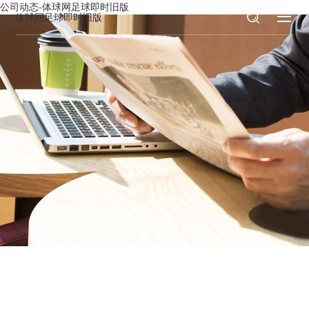
公司动态-体球网足球即时旧版
体球网足球即时旧版
新闻资讯