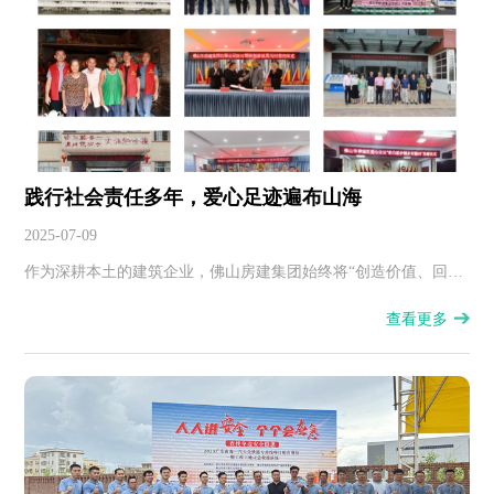
践行社会责任多年，爱心足迹遍布山海
2025-07-09
作为深耕本土的建筑企业，佛山房建集团始终将“创造价值、回馈
社会”融入发展血脉。
查看更多