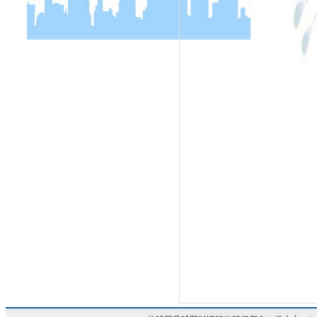
房和城乡建设局转发广东省住房和
城乡建设厅关于公布通过专项验收
的“广东省建筑业新技术应用示范工
程”名单（2020年第一批）的通
知》
转发：三水区《佛山市三水区
住房城乡建设和水利局关于对****
二期项目责令停工的通报》
转发：三水区《佛山市三水区
住房城乡建设和水利局关于进一步
贯彻落实建筑施工企业负责人及项
目负责人施工现场带班制度的通
知》三建水发〔2020〕140号
转发：三水区《佛山市三水区住房
城乡建设和水利局三水区建筑工程