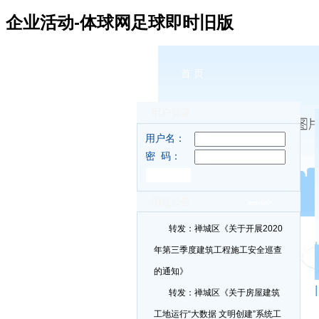
企业活动-体球网足球即时旧版
首 页
用户登录
用户名：
密 码：
消息公告
more>>
转发：禅城区《关于开展2020
年第三季度建筑工程施工安全巡查
的通知》
转发：禅城区《关于房屋建筑
工地运行“大数据 文明创建”系统工