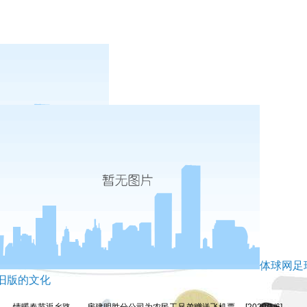
体球网足球即时旧版
体球网足
旧版的文化