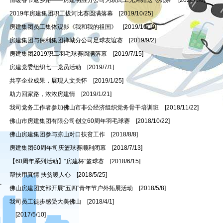
情暖春节返乡路——房建明胜分公司为农民工兄弟赠送飞机票 [2020/1/6]
2019年房建集团职工拔河比赛圆满落幕 [2019/10/25]
房建集团员工集体观影《我和我的祖国》 [2019/10/10]
房建集团与保利集团禅城分公司足球友谊赛 [2019/9/2]
房建集团2019职工羽毛球赛圆满落幕 [2019/7/15]
房建党委组织七一党员活动 [2019/7/1]
共享企业成果，展现人文关怀 [2019/1/25]
助力回家路，浓浓房建情 [2019/1/21]
我司党务工作者参加佛山市非公经济组织党务骨干培训班 [2018/11/22]
佛山市房建集团有限公司创立60周年羽毛球赛 [2018/10/22]
佛山房建集团参与凉山对口扶贫工作 [2018/8/8]
房建集团60周年司庆篮球赛顺利闭幕 [2018/7/13]
【60周年系列活动】“房建杯”篮球赛 [2018/6/15]
帮扶用真情 扶贫暖人心 [2018/5/25]
佛山房建团支部开展“五四”青年节户外拓展活动 [2018/5/8]
我司员工徒步感受大美佛山 [2018/4/1]
[2017/5/10]