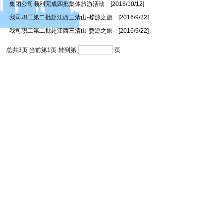
集团公司顺利完成四批集体旅游活动 [2016/10/12]
我司职工第二批赴江西三清山-婺源之旅 [2016/9/22]
我司职工第二批赴江西三清山-婺源之旅 [2016/9/22]
总共3页 当前第1页
转到第
页