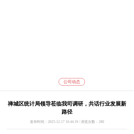
公司动态
禅城区统计局领导莅临我司调研，共话行业发展新
路径
发布时间：2025-12-17 16:44:19 / 浏览次数：280