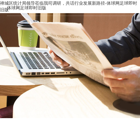
禅城区统计局领导莅临我司调研，共话行业发展新路径-体球网足球即时
体球网足球即时旧版
旧版
新闻资讯