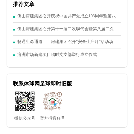
推荐文章
佛山房建集团召开庆祝中国共产党成立103周年暨第八届
二次党员大会
佛山房建集团召开第十一届二次职代会暨第八届二次股
东大会
畅通生命通道——房建集团召开“安全生产月”活动动员
大会
溶洲市场新建项目临时党支部举行成立仪式
联系体球网足球即时旧版
微信公众号
官方抖音账号