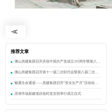
推荐文章
佛山房建集团召开庆祝中国共产党成立103周年暨第八届
二次党员大会
佛山房建集团召开第十一届二次职代会暨第八届二次股
东大会
畅通生命通道——房建集团召开“安全生产月”活动动员
大会
溶洲市场新建项目临时党支部举行成立仪式