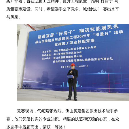
案》部署，旨在弘扬工匠精神
，
提升工程质量，推动“好房子”与
质量强市建设
。同时，希望选手公平竞争、诚信比拼，赛出水平
与风采。
竞赛现场，气氛紧张热烈。佛山房建集团派出技术能手参
赛，他们凭借扎实的专业知识、精湛的技艺和沉稳的心态，在众
多选手中脱颖而出，荣获一等奖！