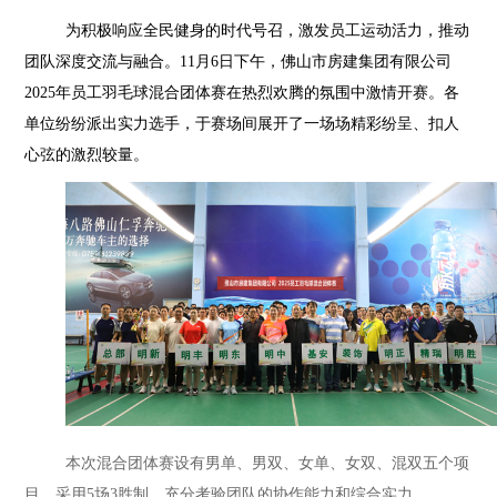
为积极响应全民健身的时代号召，激发员工运动活力，推动
团队深度交流与融合。11月6日下午，佛山市房建集团有限公司
2025年员工羽毛球混合团体赛在热烈欢腾的氛围中激情开赛。各
单位纷纷派出实力选手，于赛场间展开了一场场精彩纷呈、扣人
心弦的激烈较量。
本次混合团体赛设有男单、男双、女单、女双、混双五个项
目，采用5场3胜制，充分考验团队的协作能力和综合实力。