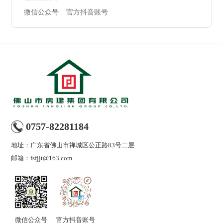
微信公众号
官方抖音账号
0757-82281184
地址：广东省佛山市禅城区公正路83号二层
邮箱：
fsfjjt@163.com
微信公众号
官方抖音账号