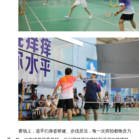
赛场上，选手们身姿矫健、步伐灵活，每一次挥拍都饱含力