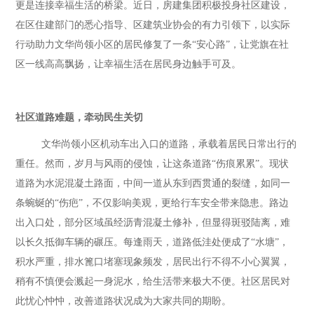
更是连接幸福生活的桥梁。近日，房建集团积极投身社区建设，
在区住建部门的悉心指导、区建筑业协会的有力引领下，以实际
行动助力文华尚领小区的居民修复了一条“安心路”，让党旗在社
区一线高高飘扬，让幸福生活在居民身边触手可及。
社区道路难题，牵动民生关切
文华尚领小区机动车出入口的道路，承载着居民日常出行的
重任。然而，岁月与风雨的侵蚀，让这条道路“伤痕累累”。现状
道路为水泥混凝土路面，中间一道从东到西贯通的裂缝，如同一
条蜿蜒的“伤疤”，不仅影响美观，更给行车安全带来隐患。路边
出入口处，部分区域虽经沥青混凝土修补，但显得斑驳陆离，难
以长久抵御车辆的碾压。每逢雨天，道路低洼处便成了“水塘”，
积水严重，排水篦口堵塞现象频发，居民出行不得不小心翼翼，
稍有不慎便会溅起一身泥水，给生活带来极大不便。社区居民对
此忧心忡忡，改善道路状况成为大家共同的期盼。