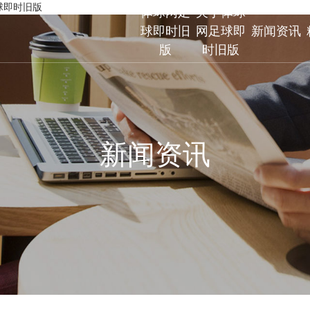
球即时旧版
体球网足
关于体球
球即时旧
网足球即
新闻资讯
版
时旧版
新闻资讯