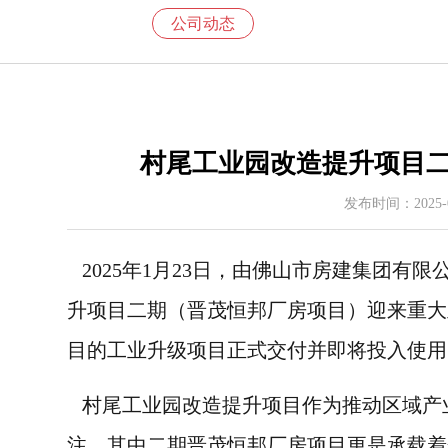
公司动态
村尾工业园改造提升项目
发布时间：2025-01
2025年1月23日，由佛山市房建集团有
升项目二期（晋茂恒邦厂房项目）迎来重大
目的工业升级项目正式交付并即将投入使用
村尾工业园改造提升项目作为推动区域产
注。其中二期晋茂恒邦厂房项目更是承载着