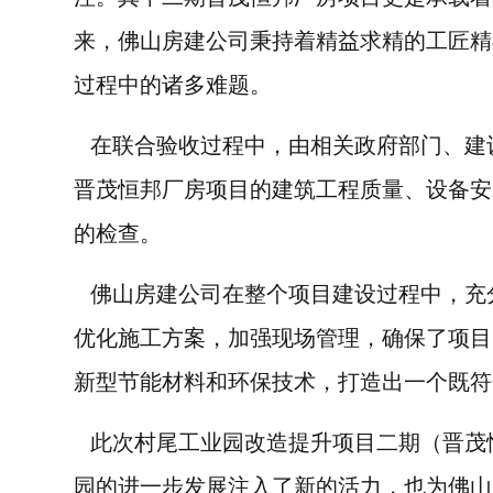
来，佛山房建公司秉持着精益求精的工匠精
过程中的诸多难题。
在联合验收过程中，由相关政府部门、建
晋茂恒邦厂房项目的建筑工程质量、设备安
的检查。
佛山房建公司在整个项目建设过程中，充
优化施工方案，加强现场管理，确保了项目
新型节能材料和环保技术，打造出一个既符
此次村尾工业园改造提升项目二期（晋茂
园的进一步发展注入了新的活力，也为佛山