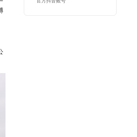
官方抖音账号
搏
公