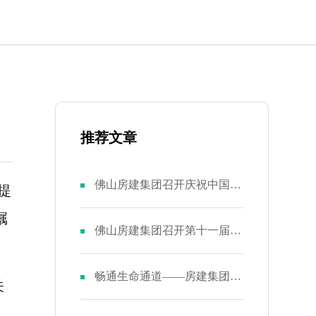
行业资讯
推荐文章
佛山房建集团召开庆祝中国共
提
瞩
产党成立103周年暨第八届二
佛山房建集团召开第十一届二
次党员大会
次职代会暨第八届二次股东大
畅通生命通道——房建集团召
关