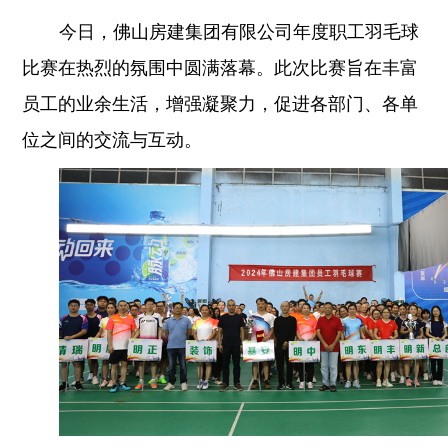
今日，佛山房建集团有限公司年度职工羽毛球
比赛在热烈的氛围中圆满落幕。此次比赛旨在丰富
员工的业余生活，增强凝聚力，促进各部门、各单
位之间的交流与互动。