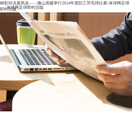
精彩对决展风采——佛山房建举行2024年度职工羽毛球比赛-体球网足球
体球网足球即时旧版
即时旧版
新闻资讯