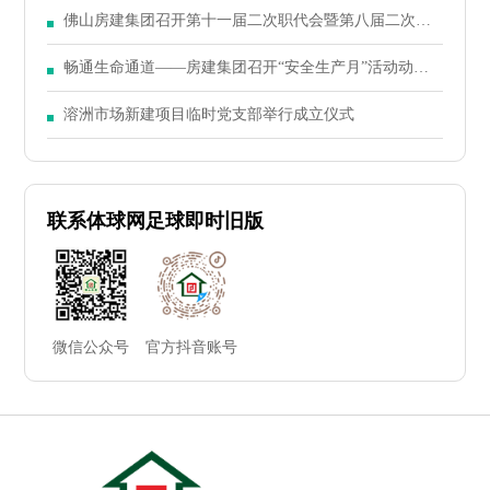
二次党员大会
佛山房建集团召开第十一届二次职代会暨第八届二次股
东大会
畅通生命通道——房建集团召开“安全生产月”活动动员
大会
溶洲市场新建项目临时党支部举行成立仪式
联系体球网足球即时旧版
微信公众号
官方抖音账号