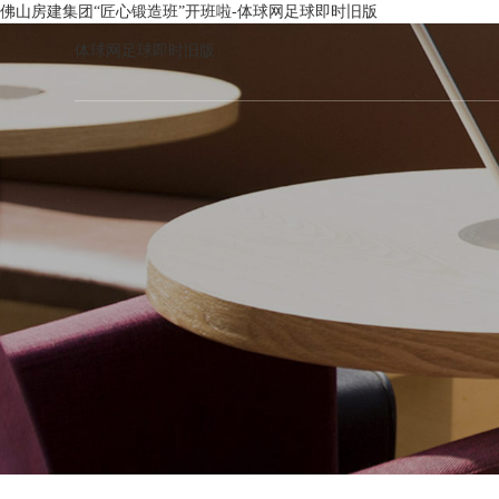
佛山房建集团“匠心锻造班”开班啦-体球网足球即时旧版
体球网足球即时旧版