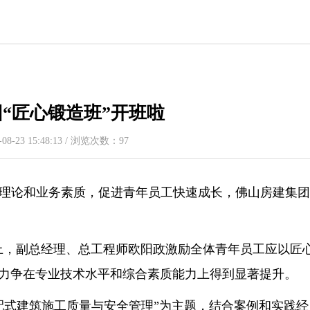
“匠心锻造班”开班啦
8-23 15:48:13 / 浏览次数：97
理论和业务素质，促进青年员工快速成长，佛山房建集
式上，副总经理、总工程师欧阳政激励全体青年员工应以匠
力争在专业技术水平和综合素质能力上得到显著提升。
配式建筑施工质量与安全管理”为主题，结合案例和实践经