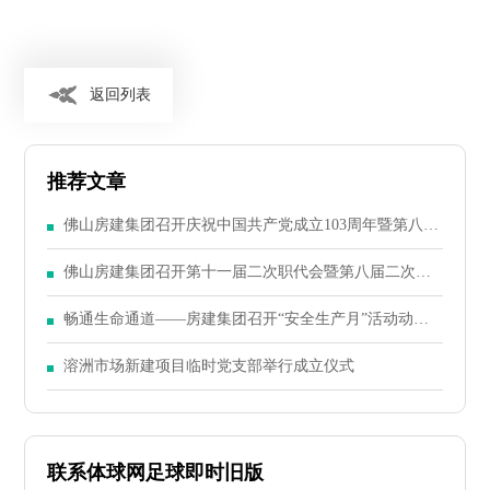
返回列表
推荐文章
佛山房建集团召开庆祝中国共产党成立103周年暨第八届
二次党员大会
佛山房建集团召开第十一届二次职代会暨第八届二次股
东大会
畅通生命通道——房建集团召开“安全生产月”活动动员
大会
溶洲市场新建项目临时党支部举行成立仪式
联系体球网足球即时旧版