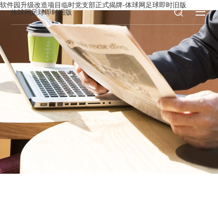
软件园升级改造项目临时党支部正式揭牌-体球网足球即时旧版
体球网足球即时旧版
新闻资讯