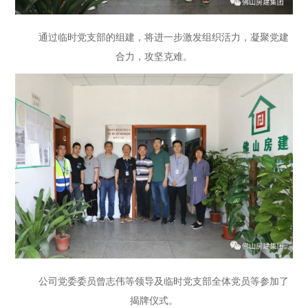
通过临时党支部的组建，将进一步激发组织活力，凝聚党建
合力，攻坚克难。
公司党委委员曾志伟等领导及临时党支部全体党员等参加了
揭牌仪式。