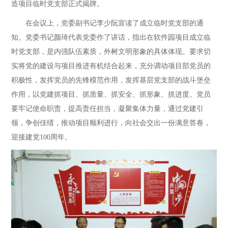
造项目临时党支部正式揭牌。
在会议上，党委副书记李少阮宣读了成立临时党支部的通
知。党委书记颜琦代表党委作了讲话，指出在软件园项目成立临
时党支部，是内强队伍素质，外树文明形象的具体体现。要求切
实将党的建设与项目推进有机结合起来，充分调动项目部党员的
积极性，发挥党员的先锋模范作用，发挥基层党支部的战斗堡垒
作用，以党建抓项目、抓质量、抓安全、抓形象、抓进度。党员
要牢记使命职责，提高责任担当，凝聚集体力量，通过党建引
领，争创佳绩，推动项目顺利进行，向社会交出一份满意答卷，
迎接建党100周年。