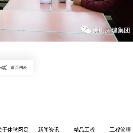
返回列表
关于体球网足
新闻资讯
精品工程
工程管理