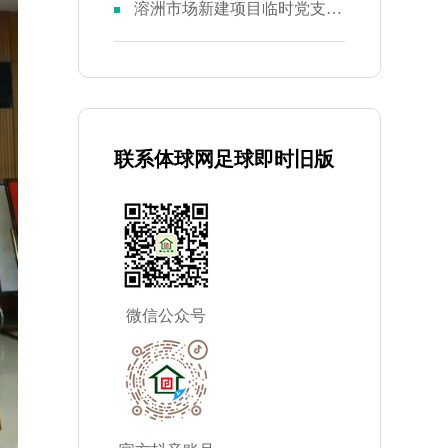
会
开“安全生产月”活动动员大会
溶洲市场新建项目临时党支部
举行成立仪式
联系体球网足球即时旧版
微信公众号