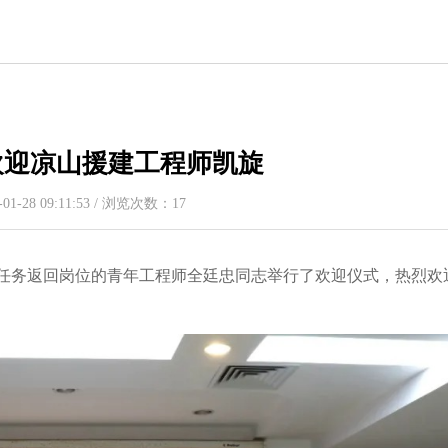
欢迎凉山援建工程师凯旋
1-28 09:11:53 / 浏览次数：17
任务返回岗位的青年工程师全廷忠同志举行了欢迎仪式，热烈欢