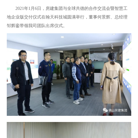
2021年1月6日，房建集团与全球共德的合作交流会暨智慧工
地企业版交付仪式在翰天科技城圆满举行，董事何景辉、总经理
邹辉銮带领我司团队出席仪式。