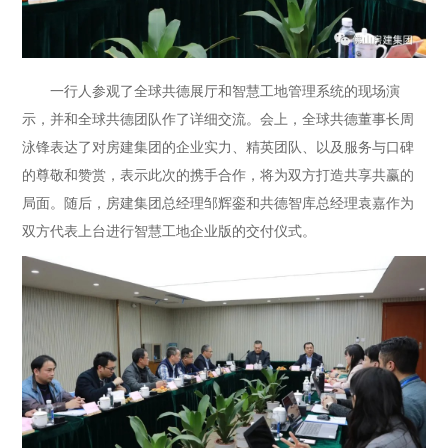
一行人参观了全球共德展厅和智慧工地管理系统的现场演
示，并和全球共德团队作了详细交流。会上，全球共德董事长周
泳锋表达了对房建集团的企业实力、精英团队、以及服务与口碑
的尊敬和赞赏，表示此次的携手合作，将为双方打造共享共赢的
局面。随后，房建集团总经理邹辉銮和共德智库总经理袁嘉作为
双方代表上台进行智慧工地企业版的交付仪式。