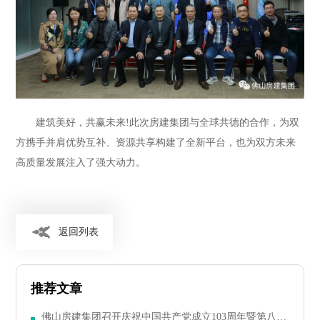
建筑美好，共赢未来!此次房建集团与全球共德的合作，为双
方携手并肩优势互补、资源共享构建了全新平台，也为双方未来
高质量发展注入了强大动力。
返回列表
推荐文章
佛山房建集团召开庆祝中国共产党成立103周年暨第八届