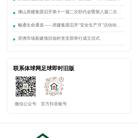
二次党员大会
佛山房建集团召开第十一届二次职代会暨第八届二次股
东大会
畅通生命通道——房建集团召开“安全生产月”活动动员
大会
溶洲市场新建项目临时党支部举行成立仪式
联系体球网足球即时旧版
微信公众号
官方抖音账号