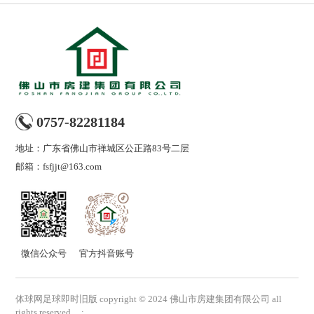
0757-82281184
地址：广东省佛山市禅城区公正路83号二层
邮箱：
fsfjjt@163.com
微信公众号
官方抖音账号
体球网足球即时旧版 copyright © 2024 佛山市房建集团有限公司 all
rights reserved. :