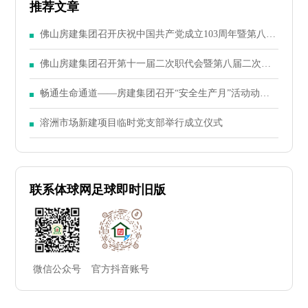
推荐文章
佛山房建集团召开庆祝中国共产党成立103周年暨第八届
二次党员大会
佛山房建集团召开第十一届二次职代会暨第八届二次股
东大会
畅通生命通道——房建集团召开“安全生产月”活动动员
大会
溶洲市场新建项目临时党支部举行成立仪式
联系体球网足球即时旧版
微信公众号
官方抖音账号