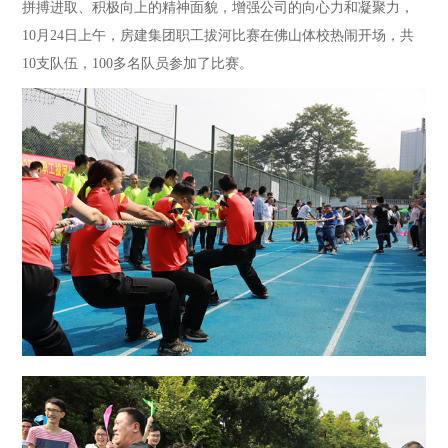
拼搏进取、积极向上的精神面貌，增强公司的向心力和凝聚力，
10月24日上午，房建集团职工拔河比赛在佛山体校热闹开场，共
10支队伍，100多名队员参加了比赛。