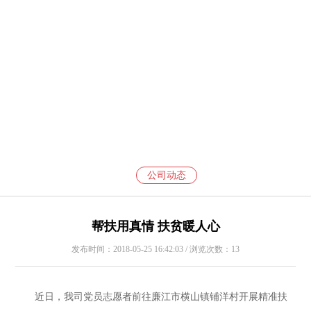
公司动态
帮扶用真情 扶贫暖人心
发布时间：2018-05-25 16:42:03 / 浏览次数：13
近日，我司党员志愿者前往廉江市横山镇铺洋村开展精准扶