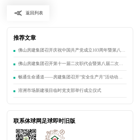
返回列表
推荐文章
佛山房建集团召开庆祝中国共产党成立103周年暨第八届
二次党员大会
佛山房建集团召开第十一届二次职代会暨第八届二次股
东大会
畅通生命通道——房建集团召开“安全生产月”活动动员
大会
溶洲市场新建项目临时党支部举行成立仪式
联系体球网足球即时旧版