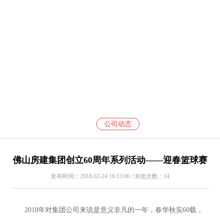
公司动态
佛山房建集团创立60周年系列活动——迎春篮球赛
发布时间：2018-02-24 16:13:06 / 浏览次数：14
2018年对集团公司来说是意义非凡的一年，春华秋实60载，