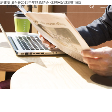
房建集团召开2011年年终总结会-体球网足球即时旧版
体球网足球即时旧版
新闻资讯