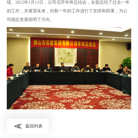
绩。2012年1月11日，公司召开年终总结会，全面总结了过去一年
的工作，并展望未来，对新一年的工作进行了安排和部署，为公
司稳定发展指明了方向。
返回列表