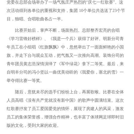
党委在总部会场举办了一场气氛庄严热烈的“庆七一红歌赛”。这
次活动得到各单位的重视和支持，集团 10个单位共选送了23个节
目，独唱、合唱歌曲各占一半。
比赛开始后，掌声不断，场面热烈。总部整齐宏亮的合唱
《学习雷锋好榜样》、《我是一个兵》获得了好评。明新分司青
年员工在小组唱《红旗飘飘》中，忽然举出了一面面鲜艳的小国
旗，并走下台与观众互动，把气氛又一次推向高潮。装饰分司的
青年团员黄志浩深情演绎了《军中绿花》拿下二等奖。最后，来
自明丰分司的冯小坚以一曲优美动听的《我爱你，塞北的雪》一
举夺得比赛一等奖。
随后，意犹未尽的选手们纷纷上台，再展歌喉。比赛在全体
人员高唱《没有共产党就没有新中国》的歌声中圆满结束。这次
红歌赛抒发了员工爱国爱党的情怀，展现了房建人的风采，激发
员工的集体荣誉感，增强合作精神，也丰富了体球网足球即时旧
版的文化，受到大家的欢迎。