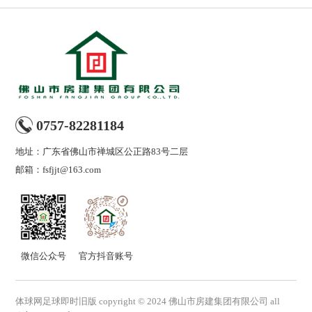
0757-82281184
地址：广东省佛山市禅城区公正路83号二层
邮箱：
fsfjjt@163.com
微信公众号
官方抖音账号
体球网足球即时旧版 copyright © 2024 佛山市房建集团有限公司 all