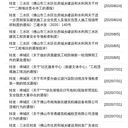
转发：三水区《佛山市三水区住房城乡建设和水利局关于对
[2020/8/24]
****二期项目责令停工的通报》
转发：三水区《佛山市三水区住房城乡建设和水利局关于进
一步贯彻落实建筑施工企业负责人及项目负责人施工现场带
[2020/8/24]
班制度的通知》三建水发〔2020〕140号
转发：三水区《佛山市三水区住房城乡建设和水利局三水区
[2020/8/5]
建筑工程质量安全专项检查制度》
转发：三水区《佛山市三水区住房城乡建设和水利局关于对
[2020/8/5]
****工程项目的通报批评》
转发：禅城区《关于做好房屋建筑工程防御新一轮强降雨工
[2020/8/5]
作的紧急通知》
转发：禅城区《关于“社区服务中心（新建文体中心）”工程违
[2020/7/31]
规施工情况的通报》
转发：禅城区《关于市环委办扬尘源污染防治情况专项检查
[2020/7/31]
第一期的情况通报》
转发：禅城区《关于****绿岛湖项目(3号地块)现场管理混乱
[2020/7/31]
安全隐患大量存在的通报》
转发：禅城区《关于佛山市南海振欣建筑机械设备有限公司
[2020/7/31]
违规行为的通报》
转发：禅城区《关于佛山市登勇建筑机械租赁有限公司违规
[2020/7/31]
行为的通报》
转发：三水区转发《佛山市住房和城乡建设局转发广东省住