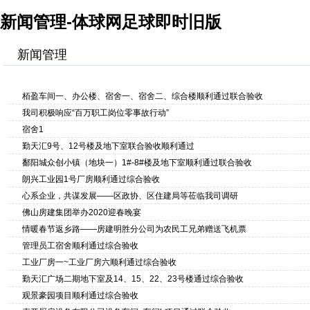
新闻管理-体球网足球即时旧版
新闻管理
添加
栢盈车间一、办公楼、宿舍一、宿舍二、综合楼顺利通过联合验收
我司积极响应“百万职工岗位零事故行动”
宿舍1
勤天汇9号、12号楼及地下室联合验收顺利通过
鄱阳城众创小镇（地块一）1#-8#楼及地下室顺利通过联合验收
朗兴工业园1号厂房顺利通过综合验收
心系企业，共谋发展——区政协、区住建局等莅临我司调研
佛山房建集团举办2020迎春晚宴
情暖春节返乡路——房建明胜分公司为农民工兄弟赠送飞机票
管理员工宿舍顺利通过综合验收
工业厂房一~工业厂房六顺利通过综合验收
勤天汇广场二期地下室及14、15、22、23号楼通过综合验收
观景豪园项目顺利通过综合验收