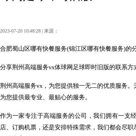
2023-07-20 10:48:28 | 来源：
合肥蜀山区哪有快餐服务(锦江区哪有快餐服务)
的
分享
荆州高端服务vx体球网足球即时旧版的联系方
荆州高端服务vx，为您提供独一无二的优质服务
为您提供最专业、最贴心的服务。
作为一家专注于高端服务的公司，我们拥有一支
店、订购机票，还是安排特殊需求，我们都会尽职