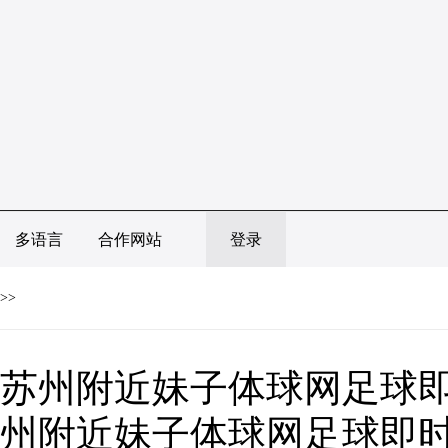
多语言
合作网站
登录
>>
苏州附近妹子体球网足球
州附近妹子体球网足球即时