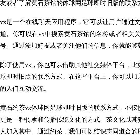
友或者了解黄石茶馆的体球网足球即时旧版的联系
vx是一个在线聊天应用程序，它可以让用户通过
通。你可以在vx中搜索黄石茶馆的名称或者相关
号。通过添加好友或者关注他们的信息，你就能够
除了使用vx，你也可以借助其他社交媒体平台，
球即时旧版的联系方式。在这些平台上，你可以加
的人们互动交流。
黄石约茶vx体球网足球即时旧版的联系方式，不
更是一种传承和传播传统文化的方式。茶文化以其
人加入其中。通过约茶，我们可以结识志同道合的