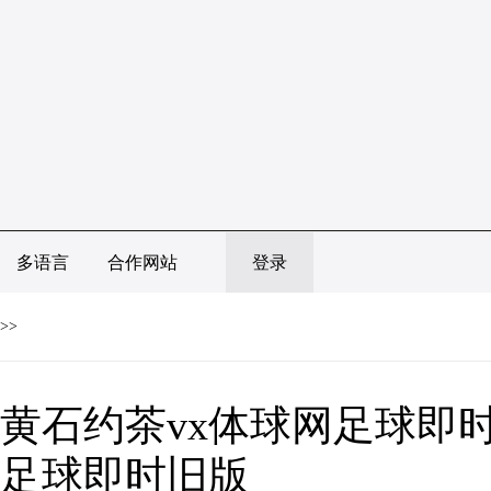
多语言
合作网站
登录
>>
黄石约茶vx体球网足球即时
足球即时旧版