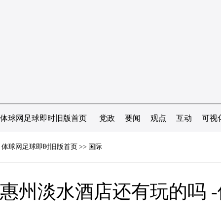
体球网足球即时旧版首页
党政
要闻
观点
互动
可视
体球网足球即时旧版首页
>>
国际
惠州淡水酒店还有玩的吗 