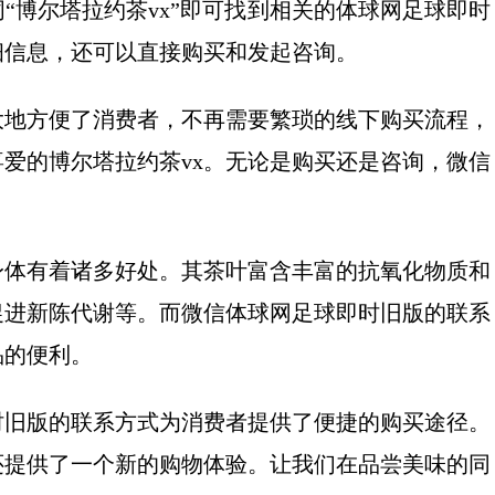
“博尔塔拉约茶vx”即可找到相关的体球网足球即时
细信息，还可以直接购买和发起咨询。
大地方便了消费者，不再需要繁琐的线下购买流程，
爱的博尔塔拉约茶vx。无论是购买还是咨询，微信
身体有着诸多好处。其茶叶富含丰富的抗氧化物质和
促进新陈代谢等。而微信体球网足球即时旧版的联系
品的便利。
时旧版的联系方式为消费者提供了便捷的购买途径。
还提供了一个新的购物体验。让我们在品尝美味的同